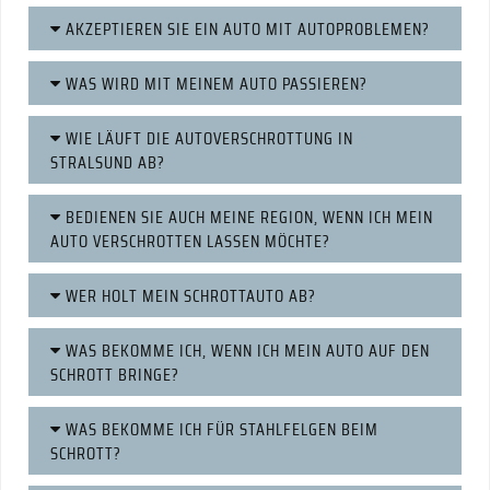
AKZEPTIEREN SIE EIN AUTO MIT AUTOPROBLEMEN?
WAS WIRD MIT MEINEM AUTO PASSIEREN?
WIE LÄUFT DIE AUTOVERSCHROTTUNG IN
STRALSUND AB?
BEDIENEN SIE AUCH MEINE REGION, WENN ICH MEIN
AUTO VERSCHROTTEN LASSEN MÖCHTE?
WER HOLT MEIN SCHROTTAUTO AB?
WAS BEKOMME ICH, WENN ICH MEIN AUTO AUF DEN
SCHROTT BRINGE?
WAS BEKOMME ICH FÜR STAHLFELGEN BEIM
SCHROTT?